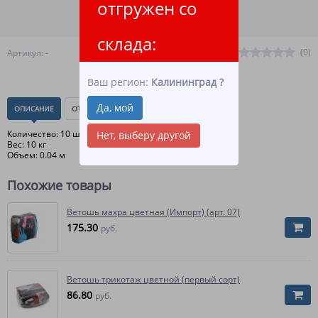
отгружен со
ПОДРОБНЕЕ О ДОСТАВКЕ
склада:
(0)
Артикул: -
Ваш регион:
Калининград
?
Да, мой
ОПИСАНИЕ
ОТЗЫВЫ
(0)
Количество: 10 шт
Нет, выберу другой
Вес: 10 кг
Объем: 0.04 м
Похожие товары
Ветошь махра цветная (Импорт) (арт. 07)
175.30
руб.
Ветошь трикотаж цветной (первый сорт)
86.80
руб.