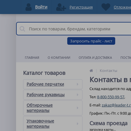
Войти
Регистрация
Отложен
Запросить прайс - лист
ГЛАВНАЯ
О КОМПАНИИ
ОПЛАТА И ДОСТАВКА
ПОСТ
Контакты
Каталог товаров
Контакты в
Рабочие перчатки
Склад находится по адр
Рабочие рукавицы
Тел:
8-800-550-99-57
,
Обтирочные
E-mail:
zakaz@leader-t.
материалы
График: Пн.-Пт. с 9:00 д
Упаковочные
Схема проезда
материалы
загрузка карты...