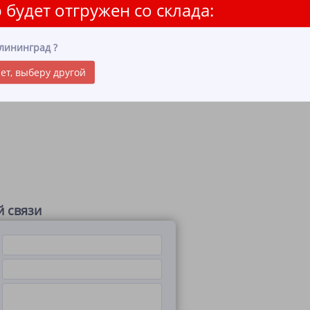
 будет отгружен со склада:
лининград
?
ет, выберу другой
 связи