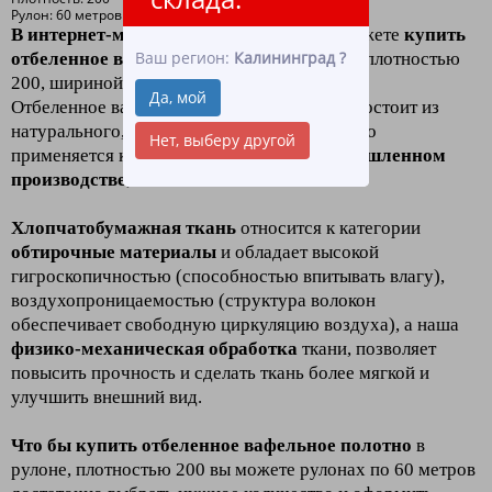
Рулон: 60 метров
В интернет-магазине «ЛидерТекс»
вы можете
купить
Ваш регион:
Калининград
?
отбеленное вафельное полотно в рулоне
плотностью
200, шириной 45
оптом и в розницу
.
Да, мой
Отбеленное вафельное полотно в рулоне - состоит из
натурального, качественного хлопка, широко
Нет, выберу другой
применяется как в хозяйстве, так и в
промышленном
производстве
,
клининге
и
HoReCa
.
Хлопчатобумажная ткань
относится к категории
обтирочные материалы
и обладает высокой
гигроскопичностью (способностью впитывать влагу),
воздухопроницаемостью (структура волокон
обеспечивает свободную циркуляцию воздуха), а наша
физико-механическая обработка
ткани, позволяет
повысить прочность и сделать ткань более мягкой и
улучшить внешний вид.
Что бы купить отбеленное вафельное полотно
в
рулоне, плотностью 200 вы можете рулонах по 60 метров