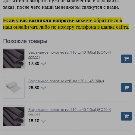
достаточно выбрать нужное количество и оформить
заказ, после чего наши менеджеры свяжутся с вами.
Если у вас возникли вопросы
- можете обратиться в
наш онлайн чат, либо по номеру телефона в шапке сайта.
Похожие товары
Вафельное полотно пл.110 ш.40 (60м) (ВО40-4
серое)
17.80
руб.
Вафельное полотно отб. пл.120 ш.45 (60м)
28.80
руб.
Вафельное полотно пл.110 ш.40 (15м) (ВО40-4
серое)
18.10
руб.