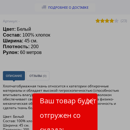
ПОДРОБНЕЕ О ДОСТАВКЕ
(23)
Артикул: -
Цвет:
Б
елый
Состав:
100% хлопок
Ширина:
45 см.
Плотность:
200
Рулон:
60 метров
ОПИСАНИЕ
ОТЗЫВЫ
(0)
Хлопчатобумажная ткань относится к категории обтирочные
материалы и обладает высокой гигроскопичностью (способностью
впитывать влагу), воздухопроницаемостью (структура волокон
Ваш товар будет
обеспечивает свободную циркуляцию воздуха), а наша физико-
механическая обработка ткани, позволяет повысить прочность и
сделать ткань более мягкой и улучшить внешний вид.
отгружен со
Цвет: Белый
Состав: 100% хлопок
Ширина: 45 см.
склада:
Плотность: 200