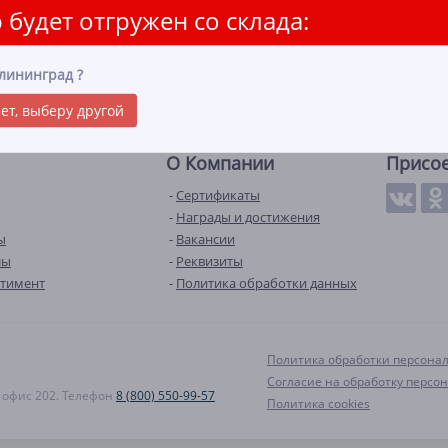
 будет отгружен со склада:
лининград
?
ет, выберу другой
О Компании
Присо
Сертификаты
Награды и достижения
ы
Вакансии
лы
Реквизиты
ртимент
Политика обработки данных
Политика обработки персона
Согласие на обработку персо
А, офис 202. Телефон
8 (800) 550-99-57
Политика cookies