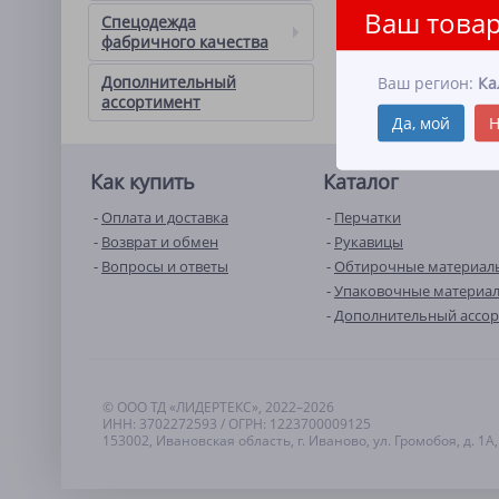
Ваш товар
Спецодежда
фабричного качества
Дополнительный
Ваш регион:
Ка
ассортимент
Да, мой
Н
Как купить
Каталог
Оплата и доставка
Перчатки
Возврат и обмен
Рукавицы
Вопросы и ответы
Обтирочные материал
Упаковочные материа
Дополнительный ассо
© ООО ТД «ЛИДЕРТЕКС», 2022–2026
ИНН: 3702272593 / ОГРН: 1223700009125
153002, Ивановская область, г. Иваново, ул. Громобоя, д. 1