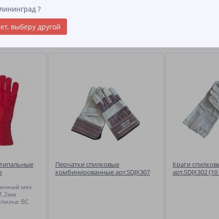
 имеют широкий раструб, что обеспечивает лёгкость сбрасывания с ру
лининград
?
ежде. Швы на крагах выполняются особо прочной нитью и закрыты вс
ет, выберу другой
ы
ятипальные
Перчатки спилковые
Краги спилков
е
комбинированные арт.SDJX307
арт.SDJX302 (10
(10 пар)
венный мех
-1,2мм
спилка: ВС