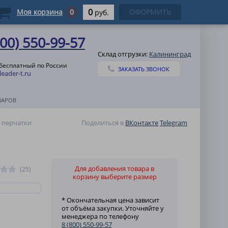
0
Моя корзина
0
ОФОРМИТЬ
руб.
800) 550-99-57
Склад отгрузки:
Калининград
 бесплатный по России
ЗАКАЗАТЬ ЗВОНОК
eader-t.ru
ВАРОВ
 перчатки
Поделиться в
ВКонтакте
Telegram
Для добавления товара в
(25)
корзину выберите размер
* Окончательная цена зависит
от объёма закупки. Уточняйте у
менеджера по телефону
8 (800) 550-99-57