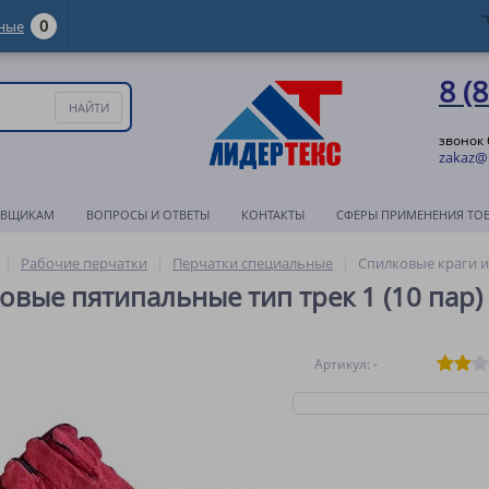
0
ные
8 (
звонок
zakaz@l
АВЩИКАМ
ВОПРОСЫ И ОТВЕТЫ
КОНТАКТЫ
СФЕРЫ ПРИМЕНЕНИЯ ТО
Рабочие перчатки
Перчатки специальные
Спилковые краги и
овые пятипальные тип трек 1 (10 пар)
Артикул: -