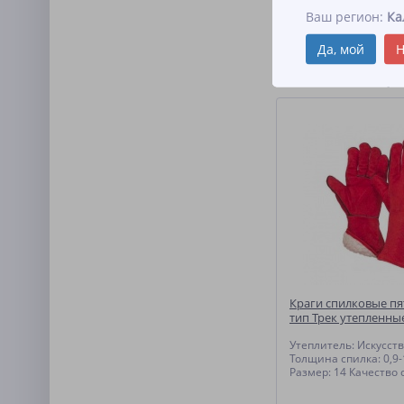
Краги спилковые ТРЕК
Ваш регион:
Ка
сварщика в зимней од
ниток.
Да, мой
Н
Похожие товар
Краги спилковые п
тип Трек утепленны
Утеплитель: Искусст
Толщина спилка: 0,9
Размер: 14 Качество 