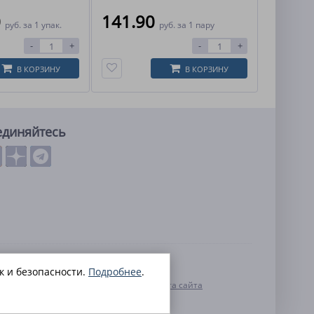
0
141.90
руб.
за 1 упак.
руб.
за 1 пару
-
+
-
+
В КОРЗИНУ
В КОРЗИНУ
единяйтесь
льных данных
к и безопасности.
Подробнее
.
нальных данных
Контакты
Карта сайта