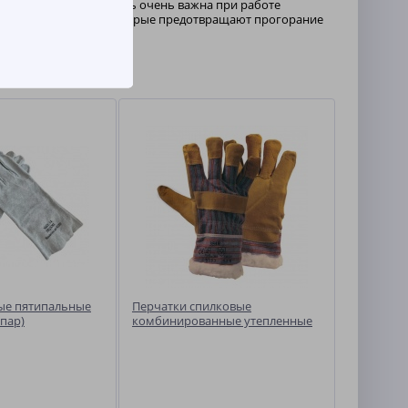
ки. Данная особенность очень важна при работе
тавками из спилка, которые предотвращают прогорание
ые пятипальные
Перчатки спилковые
 пар)
комбинированные утепленные