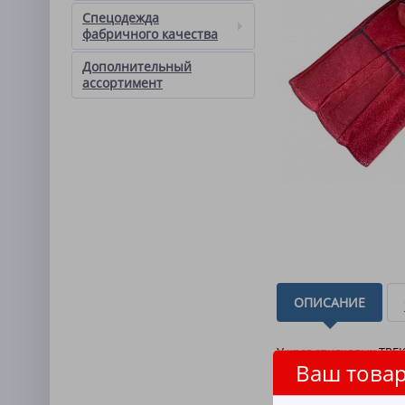
Спецодежда
фабричного качества
Дополнительный
ассортимент
ОПИСАНИЕ
У краг спилковых ТРЕ
Ваш товар
температур - открыто
использовать краги в