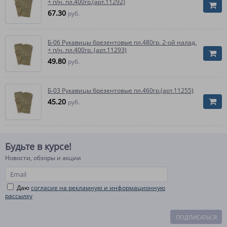
+ п/н. пл.400гр.(арт.11292)
67.30
руб.
Б-06 Рукавицы брезентовые пл.480гр. 2-ой налад.
+ п/н. пл.400гр. (арт.11293)
49.80
руб.
Б-03 Рукавицы брезентовые пл.460гр.(арт.11255)
45.20
руб.
Будьте в курсе!
Новости, обзоры и акции
Даю
согласие на рекламную и информационную
рассылку
ПОДПИСАТЬСЯ