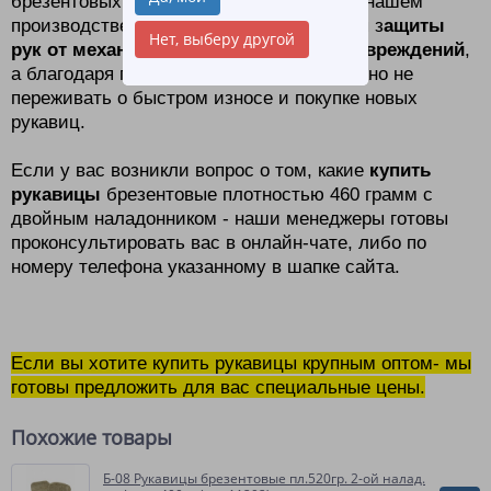
брезентовых рукавиц
представленных в нашем
производстве, они отлично подходят для з
ащиты
Нет, выберу другой
рук от механических и термических повреждений
,
а благодаря повышенной плотности, можно не
переживать о быстром износе и покупке новых
рукавиц.
Если у вас возникли вопрос о том, какие
купить
рукавицы
брезентовые плотностью 460 грамм с
двойным наладонником - наши менеджеры готовы
проконсультировать вас в онлайн-чате, либо по
номеру телефона указанному в шапке сайта.
Если вы хотите купить рукавицы крупным оптом- мы
готовы предложить для вас специальные цены.
Похожие товары
Б-08 Рукавицы брезентовые пл.520гр. 2-ой налад.