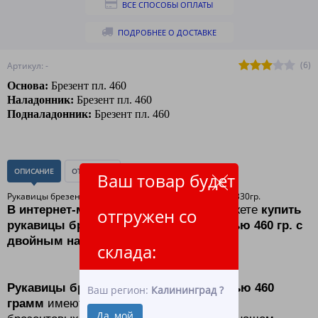
ВСЕ СПОСОБЫ ОПЛАТЫ
ПОДРОБНЕЕ О ДОСТАВКЕ
(6)
Артикул: -
Основа:
Брезент пл. 460
Наладонник:
Брезент пл. 460
Подналадонник:
Брезент пл. 460
ОПИСАНИЕ
ОТЗЫВЫ
(0)
Ваш товар будет
Рукавицы брезентовые пл.450гр. 2-ой налад. + п/н. пл.330гр.
В интернет-магазине ЛидерТекс
вы можете
купить
отгружен со
рукавицы брезентовые Б-04 плотностью 460 гр. с
двойным наладонником.
склада:
Рукавицы брезентовые Б-07 плотностью 460
Ваш регион:
Калининград
?
грамм
имеют среднюю плотность среди
Да, мой