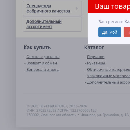
Ваш товар
Спецодежда
фабричного качества
Дополнительный
Ваш регион:
Ка
ассортимент
Да, мой
Н
Как купить
Каталог
Оплата и доставка
Перчатки
Возврат и обмен
Рукавицы
Вопросы и ответы
Обтирочные материал
Упаковочные материа
Дополнительный ассо
© ООО ТД «ЛИДЕРТЕКС», 2022–2026
ИНН: 3702272593 / ОГРН: 1223700009125
153002, Ивановская область, г. Иваново, ул. Громобоя, д. 1