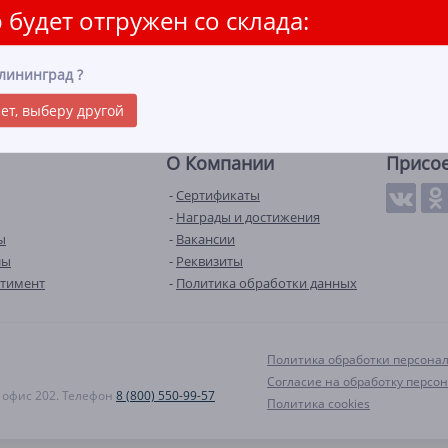
 будет отгружен со склада:
лининград
?
ет, выберу другой
О Компании
Присо
Сертификаты
Награды и достижения
ы
Вакансии
лы
Реквизиты
ртимент
Политика обработки данных
Политика обработки персона
Согласие на обработку персо
А, офис 202. Телефон
8 (800) 550-99-57
Политика cookies