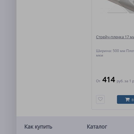
Стрейч-пленка 17 м
Ширина: 500 мм Плот
мкм
414
От
руб.
за 1 
В
Как купить
Каталог