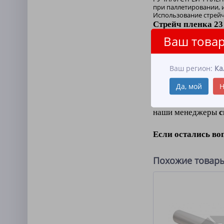
при паллетировании, и
Использование стрейч
Стрейч пленка 23
Ваш товар
Стрейч пленка
ку
сохранения их пер
Ваш регион:
Ка
способна растягив
отлично защищает 
Да, мой
Н
Что бы купить ст
наши менеджеры
с
Если остались во
Похожие товар