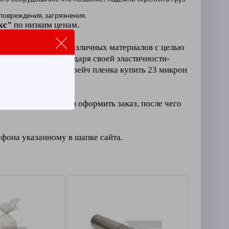
повреждения, загрязнения.
кс"
по низким ценам.
стве для упаковки различных материалов с целью
паха
и цвета, а благодаря своей эластичности-
ачального вида. Стрейч пленка купить 23 микрон
дов
.
ложить в корзину и оформить заказ, после чего
ефона указанному в шапке сайта.