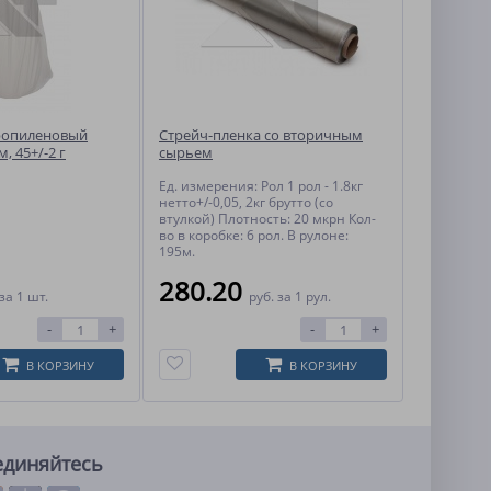
ропиленовый
Стрейч-пленка со вторичным
м, 45+/-2 г
сырьем
Ед. измерения: Рол 1 рол - 1.8кг
нетто+/-0,05, 2кг брутто (со
втулкой) Плотность: 20 мкрн Кол-
во в коробке: 6 рол. В рулоне:
195м.
280.20
за 1 шт.
руб.
за 1 рул.
-
+
-
+
В КОРЗИНУ
В КОРЗИНУ
единяйтесь