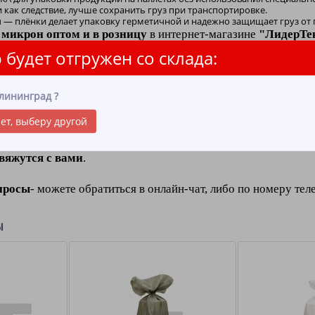
 как следствие, лучше сохранить груз при транспортировке.
 — плёнки делает упаковку герметичной и надежно защищает груз от 
 микрон оптом и в розницу
в интернет-магазине
"ЛидерТе
 будет отгружен со склада:
пить (пленка полиэтиленовая)
требуется
в быту и в производ
воначального вида. С
трейч пленка 23 микрон не имеет за
лининград
?
аться до трех раз с последующим восстановлением до первон
груз от намокания, загрязнения, при этом
не оставляет сле
ет, выберу другой
рейч пленку
достаточно выбрать необходимое количество, по
вяжутся с вами
.
просы
- можете обратиться в онлайн-чат, либо по номеру тел
ы