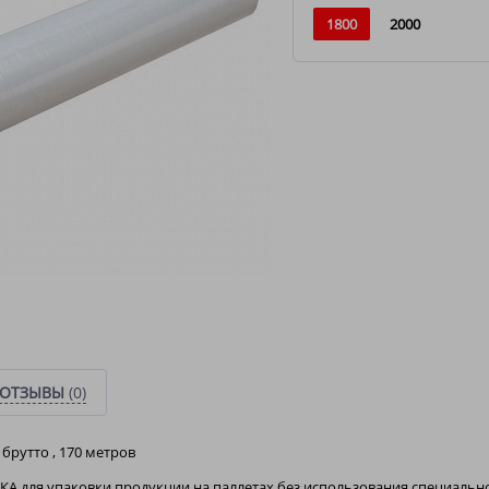
1800
2000
ОТЗЫВЫ
(0)
8 брутто , 170 метров
 для упаковки продукции на паллетах без использования специально