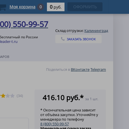
0
Моя корзина
0
ОФОРМИТЬ
руб.
800) 550-99-57
Склад отгрузки:
Калининград
 бесплатный по России
ЗАКАЗАТЬ ЗВОНОК
eader-t.ru
ВАРОВ
Поделиться в
ВКонтакте
Telegram
416.10 руб.*
(34)
за 1 шт.
* Окончательная цена зависит
от объёма закупки. Уточняйте у
менеджера по телефону
8 (800) 550-99-57
Минимальная сумма заказа