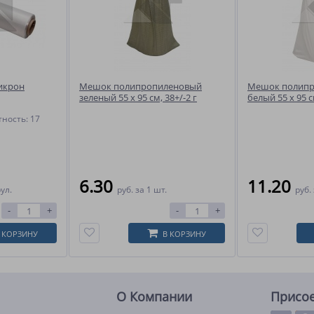
икрон
Мешок полипропиленовый
Мешок полип
зеленый 55 x 95 см, 38+/-2 г
белый 55 x 95 с
ность: 17
6.30
11.20
рул.
руб.
за 1 шт.
руб.
-
+
-
+
 КОРЗИНУ
В КОРЗИНУ
О Компании
Присо