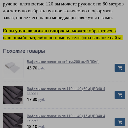
рулоне, плотностью 120 вы можете рулонах по 60 метров
достаточно выбрать нужное количество и оформить
заказ, после чего наши менеджеры свяжутся с вами.
Если у вас возникли вопросы
- можете обратиться в
наш онлайн чат, либо по номеру телефона в шапке сайта.
Похожие товары
Вафельное полотно отб. пл.200 ш.45 (60м)
43.70
руб.
Вафельное полотно пл.110 ш.40 (60м) (ВО40-4
серое)
17.80
руб.
Вафельное полотно пл.110 ш.40 (15м) (ВО40-4
серое)
18.10
руб.