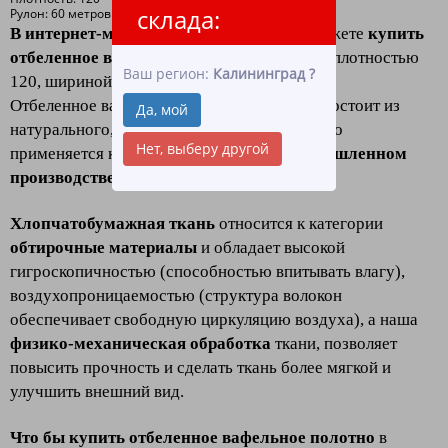
склада:
Рулон: 60 метров
В интернет-магазине «ЛидерТекс»
вы можете
купить
отбеленное вафельное полотно в рулоне
плотностью
Ваш регион:
Калининград
?
120, шириной 45
оптом и в розницу.
Отбеленное вафельное полотно в рулоне - состоит из
Да, мой
натурального, качественного хлопка, широко
Нет, выберу другой
применяется как в хозяйстве, так и
в промышленном
производстве, клининге и HoReCa.
Хлопчатобумажная ткань
относится к категории
обтирочные материалы
и обладает высокой
гигроскопичностью (способностью впитывать влагу),
воздухопроницаемостью (структура волокон
обеспечивает свободную циркуляцию воздуха), а наша
физико-механическая обработка
ткани, позволяет
повысить прочность и сделать ткань более мягкой и
улучшить внешний вид.
Что бы купить отбеленное вафельное полотно
в