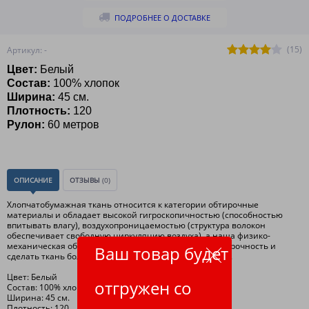
ПОДРОБНЕЕ О ДОСТАВКЕ
(15)
Артикул: -
Цвет:
Белый
Состав:
100% хлопок
Ширина:
45 см.
Плотность:
120
Рулон:
60 метров
ОПИСАНИЕ
ОТЗЫВЫ
(0)
Хлопчатобумажная ткань относится к категории обтирочные
материалы и обладает высокой гигроскопичностью (способностью
впитывать влагу), воздухопроницаемостью (структура волокон
обеспечивает свободную циркуляцию воздуха), а наша физико-
механическая обработка ткани, позволяет повысить прочность и
Ваш товар будет
сделать ткань более мягкой и улучшить внешний вид.
Цвет: Белый
отгружен со
Состав: 100% хлопок
Ширина: 45 см.
Плотность: 120